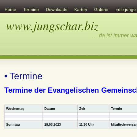
Home
Termine
Downloads
Karten
Galerie
»die junge
www.jungschar.biz
Links
Übersicht
Ev. Gemeinschaft
Sonstiges
Impressum
… da ist immer wa
• Termine
Termine der Evangelischen Gemeinsch
Wochentag
Datum
Zeit
Termin
Sonntag
19.03.2023
11.30 Uhr
Mitgliedervers