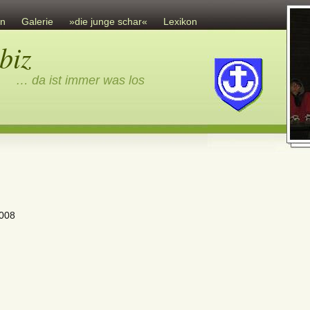
en
Galerie
»die junge schar«
Lexikon
Gästebuch
biz
Sonstiges
Impressum
… da ist immer was los
008