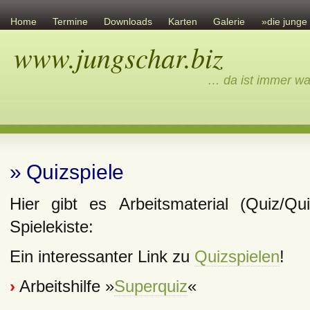
Home
Termine
Downloads
Karten
Galerie
»die junge
www.jungschar.biz
Links
Übersicht
Ev. Gemeinschaft
Sonstiges
Impressum
… da ist immer wa
» Quizspiele
Hier gibt es Arbeitsmaterial (Quiz/Qu
Spielekiste:
Ein interessanter Link zu
Quizspielen
!
›
Arbeitshilfe »
Superquiz
«