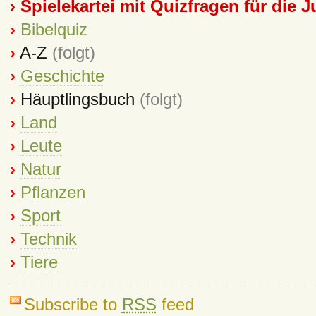
›
Spielekartei mit Quizfragen für die 
›
Bibelquiz
›
A-Z
(folgt)
›
Geschichte
›
Häuptlingsbuch
(folgt)
›
Land
›
Leute
›
Natur
›
Pflanzen
›
Sport
›
Technik
›
Tiere
Subscribe to
RSS
feed