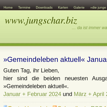
Home
Termine
Downloads
Karten
Galerie
»die junge
www.jungschar.biz
Links
Übersicht
Ev. Gemeinschaft
Sonstiges
Impressum
… da ist immer wa
»Gemeindeleben aktuell« Januar
Guten Tag, ihr Lieben,
hier sind die beiden neuesten Ausg
»Gemeindeleben aktuell«.
Januar + Februar 2024
und
März + April