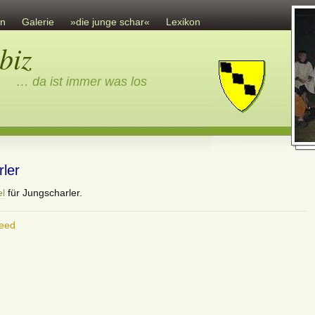
en
Galerie
»die junge schar«
Lexikon
Gästebuch
biz
Sonstiges
Impressum
… da ist immer was los
rler
el
für Jungscharler.
eed