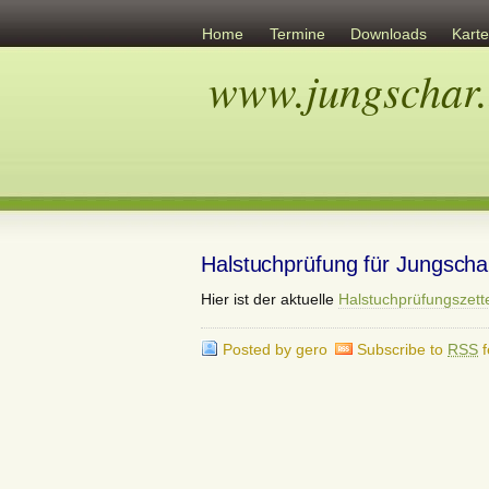
Home
Termine
Downloads
Kart
www.jungschar.
Links
Übersicht
Ev. Gemeinschaft
Halstuchprüfung für Jungscha
Hier ist der aktuelle
Halstuchprüfungszett
Posted by gero
Subscribe to
RSS
f