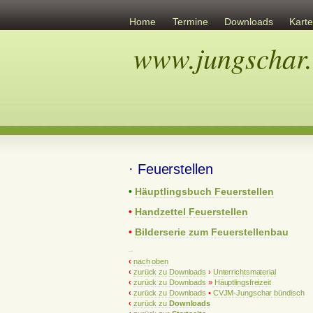
Home
Termine
Downloads
Kart
www.jungschar.
Links
Übersicht
Ev. Gemeinschaft
· Feuerstellen
•
Häuptlingsbuch Feuerstellen
•
Handzettel Feuerstellen
•
Bilderserie zum Feuerstellenbau
–
‹
nach oben
‹
zurück zu Downloads
›
Unterrichtsmaterial
‹
zurück zu Downloads
»
Häuptlingsfreizeit
‹
zurück zu Downloads
•
CVJM-Jungschar bündisch
‹
zurück zu
Downloads