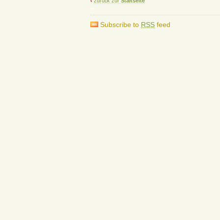
‹
zurück zur
Startseite
–
Subscribe to
RSS
feed