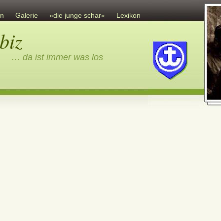
en
Galerie
»die junge schar«
Lexikon
Gästebuch
biz
Sonstiges
Impressum
… da ist immer was los