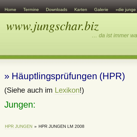
Home
Termine
Downloads
Karten
Galerie
»die junge
www.jungschar.biz
Links
Übersicht
Ev. Gemeinschaft
Sonstiges
Impressum
… da ist immer wa
» Häuptlingsprüfungen (HPR)
(Siehe auch im
Lexikon
!)
Jungen:
HPR JUNGEN
»
HPR JUNGEN LM 2008